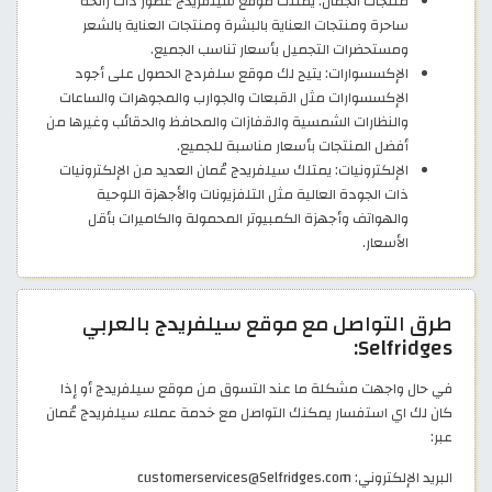
منتجات الجمال: يمتلك موقع سيلفريدج عطور ذات رائحة
ساحرة ومنتجات العناية بالبشرة ومنتجات العناية بالشعر
ومستحضرات التجميل بأسعار تناسب الجميع.
الإكسسوارات: يتيح لك موقع سلفردج الحصول على أجود
الإكسسوارات مثل القبعات والجوارب والمجوهرات والساعات
والنظارات الشمسية والقفازات والمحافظ والحقائب وغيرها من
أفضل المنتجات بأسعار مناسبة للجميع.
الإلكترونيات: يمتلك سيلفريدج عُمان العديد من الإلكترونيات
ذات الجودة العالية مثل التلفزيونات والأجهزة اللوحية
والهواتف وأجهزة الكمبيوتر المحمولة والكاميرات بأقل
الأسعار.
طرق التواصل مع موقع سيلفريدج بالعربي
Selfridges:
في حال واجهت مشكلة ما عند التسوق من موقع سيلفريدج أو إذا
كان لك اي استفسار يمكنك التواصل مع خدمة عملاء سيلفريدج عُمان
عبر:
البريد الإلكتروني: customerservices@Selfridges.com