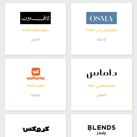
خصم يصل إلى 80%
خصم لغاية 50%
اوسما
لافيرن
خصم إضافي 5%
خصم 20%
داماس
وفرها