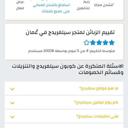
رابط
عرض
ًالشحن مجانا
استمتع بالشحن المجاني
للتفعيل
فعال
على جميع طلباتك
تقييم الزبائن لمتجر سيلفريدج في عُمان
متوسط التقييم: 4 من 5 نجوم بواسطة 20038 مستخدم
الاسئلة المتكررة عن كوبون سيلفريدج والتنزيلات
وقسائم الخصومات
ما هو موقع سلفردج؟
كم يوم توصيل سيلفردج؟
متى تخفيضات سلفردج؟