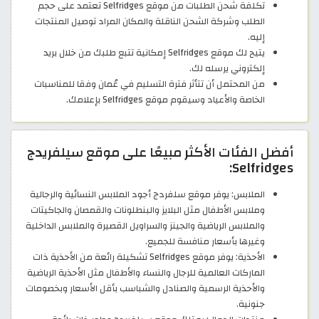
تكلفة شحن الطلبات من موقع Selfridges تعتمد على حجم
الطلب وشركة الشحن الناقلة والمكان المراد توصيل المنتجات
إليه.
يتيح لك موقع Selfridges إمكانية تتبع طلبك من خلال بريد
إلكتروني يرسله لك.
من المحتمل أن تتأثر فترة التسليم في عُمان وفقا للمناسبات
الخاصة والأعياد وسيقوم موقع Selfridges بإعلامك.
أفضل الفئات الأكثر مبيعًا على موقع سيلفريدج
Selfridges:
الملابس: يوفر موقع سلفردج أجود الملابس النسائية والرجالية
وملابس الأطفال مثل البلايز والبنطلونات والقمصان والجاكيتات
والملابس الرياضية والجينز والسراويل القصيرة والملابس الداخلية
وغيرها بأسعار منافسة للجميع.
الأحذية: يوفر موقع Selfridges تشكيلة رائعة من الأحذية ذات
الماركات العالمية للرجال والنساء والأطفال مثل الأحذية الرياضية
والأحذية الرسمية والصنادل والشباسب بأقل الأسعار وبخصومات
جنونية.