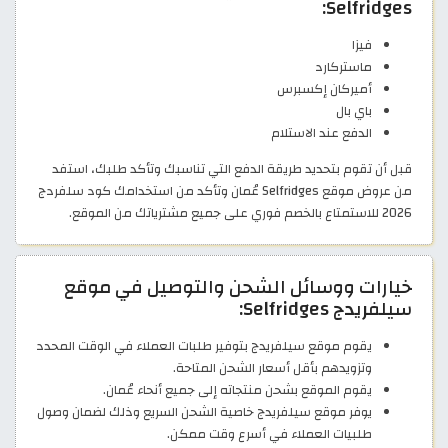
Selfridges:
فيزا
ماستركارد
أميركان إكسبرس
باي بال
الدفع عند الاستلام
قبل أن تقوم بتحديد طريقة الدفع التي تناسبك وتأكد طلبك، استفد
من عروض موقع Selfridges عُمان وتأكد من استخدامك كود سلفردج
2026 للاستمتاع بالخصم فوري على جميع مشترياتك من الموقع.
خيارات ووسائل الشحن والتوصيل في موقع
سيلفريدج Selfridges:
يقوم موقع سيلفريدج بتوفير طلبات العملاء في الوقت المحدد
وتزويدهم بأقل أسعار الشحن المتاحة.
يقوم الموقع بشحن منتجاته إلى جميع أنحاء عُمان.
يوفر موقع سيلفريدج خاصية الشحن السريع وذلك لضمان وصول
طلبيات العملاء في أسرع وقت ممكن.