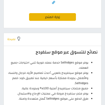
زيارة المتجر
نصيحة
نصائح للتسوق عبر موقع سلفردج
يوفر موقع Selfridges خدمة عملاء فورية تلبي احتياجات جميع
العملاء.
يوفر موقع سيلفريدج بالعربي أحدث تصاميم الأزياء للرجال والنساء
والأطفال، بجودة ممتازة بأسعار خيالية عند تطبيق كود خصم
Selfridges.
جميع منتجات سيلفريدج أصلية 100% وبجودة عالية.
يوفر متجر سلفردج مرونة في عمليات الإرجاع والاستبدال.
طرق الدفع على موقع Selfridges عُمان متعددة وآمنة.