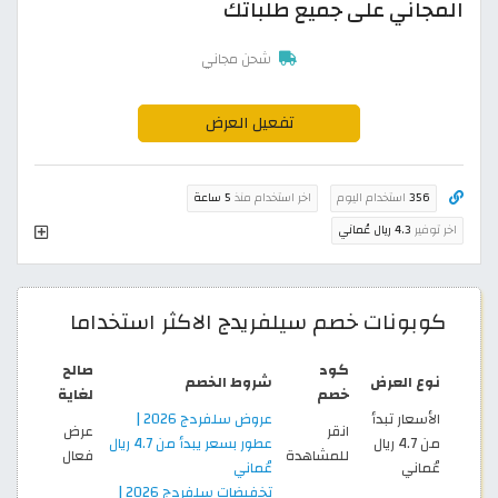
المجاني على جميع طلباتك
شحن مجاني
تفعيل العرض
356
استخدام اليوم
اخر استخدام منذ
5 ساعة
اخر توفير
4.3 ريال عُماني
كوبونات خصم سيلفريدج الاكثر استخداما
كود
صالح
نوع العرض
شروط الخصم
خصم
لغاية
الأسعار تبدأ
عروض سلفردج 2026 |
انقر
عرض
من 4.7 ريال
عطور بسعر يبدأ من 4.7 ريال
للمشاهدة
فعال
عُماني
عُماني
تخفيضات سلفردج 2026 |