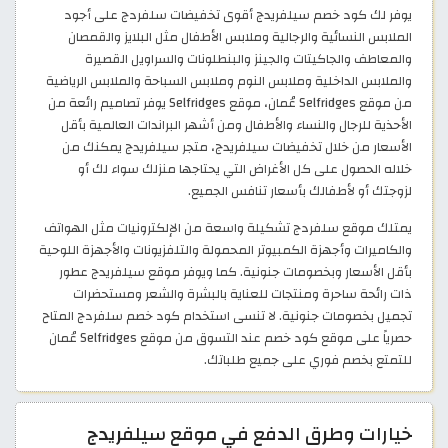
يوفر لك كود خصم سيلفريدج أقوى تخفيضات سلفردج على أجود
الملابس النسائية والرجالية وملابس الأطفال مثل البلايز والقمصان
والمعاطف والجاكيتات والجينز والبنطلونات والسراويل القصيرة
والملابس الداخلية وملابس النوم وملابس السباحة والملابس الرياضية
من موقع Selfridges عُمان، موقع Selfridges يوفر تصاميم رائعة من
الأحذية للرجال والنساء والأطفال ومن أشهر البراندات العالمية بأقل
الأسعار من خلال تخفيضات سيلفريدج، متجر سيلفريدج يمكنك من
خلاله الحصول على كل الأغراض التي يحتاجها منزلك سواء لك أو
لزوجتك أو لأطفالك بأسعار تنافس الجميع.
يمتلك موقع سلفردج تشكيلة واسعة من الإلكترونيات مثل الهواتف
والكاميرات وأجهزة الكمبيوتر المحمولة والتلفزيونات والأجهزة اللوحية
بأقل الأسعار وبخصومات جنونية. كما ويوفر موقع سيلفريدج عطور
ذات رائحة ساحرة ومنتجات للعناية بالبشرة والشعر ومستحضرات
تجميل بخصومات جنونية. لا تنسى استخدام كود خصم سلفردج المتاح
حصرياً على موقع كود خصم عند التسوق من موقع Selfridges عُمان
للتمتع بخصم فوري على جميع طلباتك. ​
خيارات وطرق الدفع في موقع سيلفريدج