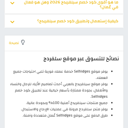
ما هو أقوى كود خصم سيلفريدج 2026 وهل هو فعال
في عُمان؟
كيفية إستعمال وتطبيق كود خصم سيلفريدج؟
نصيحة
نصائح للتسوق عبر موقع سلفردج
يوفر موقع Selfridges خدمة عملاء فورية تلبي احتياجات جميع
العملاء.
يوفر موقع سيلفريدج بالعربي أحدث تصاميم الأزياء للرجال والنساء
والأطفال، بجودة ممتازة بأسعار خيالية عند تطبيق كود خصم
Selfridges.
جميع منتجات سيلفريدج أصلية 100% وبجودة عالية.
يوفر متجر سلفردج مرونة في عمليات الإرجاع والاستبدال.
طرق الدفع على موقع Selfridges عُمان متعددة وآمنة.