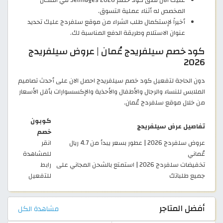
عليك الآن لصق كود خصم Selfridges 2026 في المكان
المخصص له أثناء عملية التسوق.
أخيراً لإستكمال طلب الشراء من موقع سلفردج عليك تحديد
عنوان الاستلام وطريقة الدفع المناسبة لك.
كود خصم سيلفريدج عُمان | عروض سيلفريدج
2026
دون الحاجة لتفعيل كود خصم سيلفريدج احصل الان على أحدث تصاميم
الملابس للنساء والرجال والأطفال والأحذية والإكسسوارات بأقل الأسعار
من خلال موقع سلفردج عُمان.
كوبون
تفاصيل عرض سيلفريدج
خصم
عروض سلفردج 2026 | عطور بسعر يبدأ من 4.7 ريال
انقر
عُماني
للمشاهدة
تخفيضات سلفردج 2026 | استمتع بالشحن المجاني على
رابط
جميع طلباتك
للتفعيل
أفضل المتاجر
مشاهدة الكل