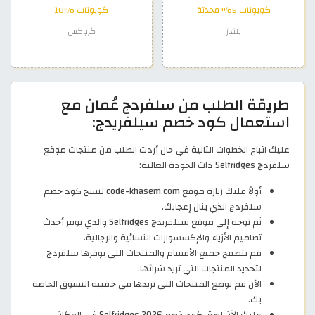
كوبونات 5% محدثة
كوبونات %10
بلندز
كروكس
طريقة الطلب من سلفردج عُمان مع
استعمال كود خصم سيلفريدج:
عليك اتباع الخطوات التالية في حال أردت الطلب من منتجات موقع
سلفردج Selfridges ذات الجودة العالية:
أولاً عليك زيارة موقع code-khasem.com لنسخ كود خصم
سلفردج الذي ينال إعجابك.
ثم توجه إلى موقع سيلفريدج Selfridges والذي يوفر أحدث
تصاميم الأزياء والإكسسوارات النسائية والرجالية.
قم بتصفح جميع الأقسام والمنتجات التي يوفرها سلفردج
لتحديد المنتجات التي تريد شرائها.
الآن قم بوضع المنتجات التي تريدها في حقيبة التسوق الخاصة
بك.