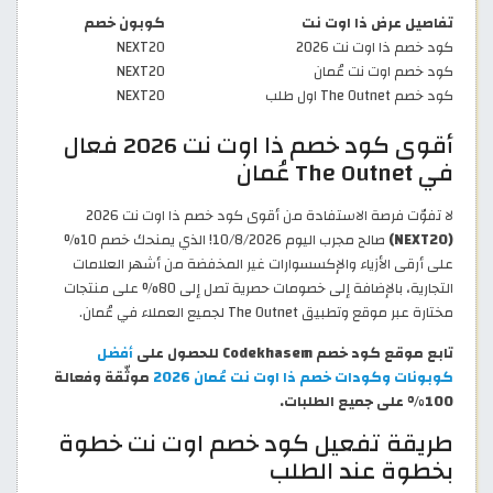
تفاصيل عرض ذا اوت نت
كوبون خصم
كود خصم ذا اوت نت 2026
NEXT20
كود خصم اوت نت عُمان
NEXT20
كود خصم The Outnet اول طلب
NEXT20
أقوى كود خصم ذا اوت نت 2026 فعال
في The Outnet عُمان
لا تفوّت فرصة الاستفادة من أقوى كود خصم ذا اوت نت 2026
(NEXT20)
صالح مجرب اليوم 10/8/2026! الذي يمنحك خصم 10%
على أرقى الأزياء والإكسسوارات غير المخفضة من أشهر العلامات
التجارية، بالإضافة إلى خصومات حصرية تصل إلى 80% على منتجات
مختارة عبر موقع وتطبيق The Outnet لجميع العملاء في عُمان.
تابع موقع كود خصم Codekhasem للحصول على
أفضل
كوبونات وكودات خصم ذا اوت نت عُمان 2026
موثّقة وفعالة
100% على جميع الطلبات.
طريقة تفعيل كود خصم اوت نت خطوة
بخطوة عند الطلب