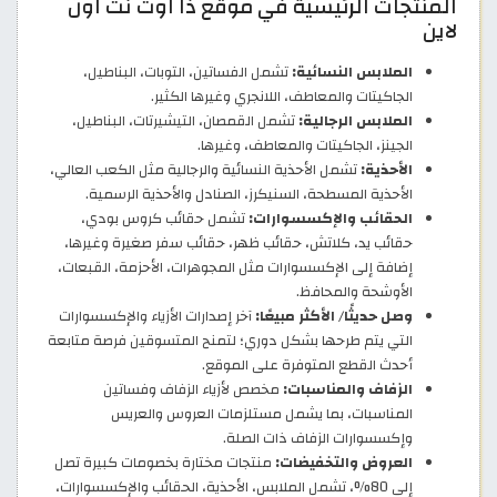
المنتجات الرئيسية في موقع ذا اوت نت اون
لاين
الملابس النسائية:
تشمل الفساتين، التوبات، البناطيل،
الجاكيتات والمعاطف، اللانجري وغيرها الكثير.
الملابس الرجالية:
تشمل القمصان، التيشيرتات، البناطيل،
الجينز، الجاكيتات والمعاطف، وغيرها.
الأحذية:
تشمل الأحذية النسائية والرجالية مثل الكعب العالي،
الأحذية المسطحة، السنيكرز، الصنادل والأحذية الرسمية.
الحقائب والإكسسوارات:
تشمل حقائب كروس بودي،
حقائب يد، كلاتش، حقائب ظهر، حقائب سفر صغيرة وغيرها،
إضافة إلى الإكسسوارات مثل المجوهرات، الأحزمة، القبعات،
الأوشحة والمحافظ.
وصل حديثًا/ الأكثر مبيعًا:
آخر إصدارات الأزياء والإكسسوارات
التي يتم طرحها بشكل دوري؛ لتمنح المتسوقين فرصة متابعة
أحدث القطع المتوفرة على الموقع.
الزفاف والمناسبات:
مخصص لأزياء الزفاف وفساتين
المناسبات، بما يشمل مستلزمات العروس والعريس
وإكسسوارات الزفاف ذات الصلة.
العروض والتخفيضات:
منتجات مختارة بخصومات كبيرة تصل
إلى 80%، تشمل الملابس، الأحذية، الحقائب والإكسسوارات،