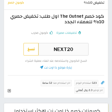
تخفيض 10%
كوبون خصم
كود خصم The Outnet اول طلب: تخفيض حصري
10% للعملاء الجدد
تخفيضات مميزة
كوبون مجرب
نسخ
انسخ الكوبون واستخدمه عند انهاء عملية الشراء
زيارة موقع ذا اوت نت
123
استخدام اليوم
اخر استخدام منذ
12 ساعة
اخر توفير
2.3 ريال عُماني
كوبونات خصم ذا اوت نت الاكثر استخداما