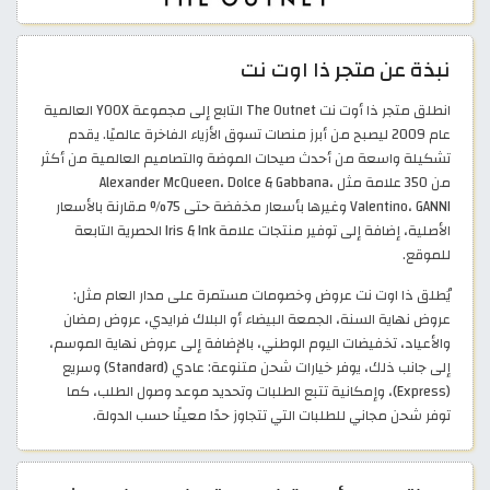
نبذة عن متجر ذا اوت نت
انطلق متجر ذا أوت نت The Outnet التابع إلى مجموعة YOOX العالمية
عام 2009 ليصبح من أبرز منصات تسوق الأزياء الفاخرة عالميًا. يقدم
تشكيلة واسعة من أحدث صيحات الموضة والتصاميم العالمية من أكثر
من 350 علامة مثل Alexander McQueen، Dolce & Gabbana،
Valentino، GANNI وغيرها بأسعار مخفضة حتى 75% مقارنة بالأسعار
الأصلية، إضافة إلى توفير منتجات علامة Iris & Ink الحصرية التابعة
للموقع.
يُطلق ذا اوت نت عروض وخصومات مستمرة على مدار العام مثل:
عروض نهاية السنة، الجمعة البيضاء أو البلاك فرايدي، عروض رمضان
والأعياد، تخفيضات اليوم الوطني، بالإضافة إلى عروض نهاية الموسم،
إلى جانب ذلك، يوفر خيارات شحن متنوعة: عادي (Standard) وسريع
(Express)، وإمكانية تتبع الطلبات وتحديد موعد وصول الطلب، كما
توفر شحن مجاني للطلبات التي تتجاوز حدًا معينًا حسب الدولة.