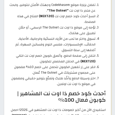
تفضل بزيارة موقع Codekhasem وجهتك الأمثل للتوفير، وابحث
عن متجر ذا اوت نت
"The Outnet"
.
انسخ أحدث كود خصم اوت نت
(NEXT20)
المتاح في هذه
الصفحة.
توّجه إلى موقع ذا اوت نت The Outnet الرسمي، أو حمّل
تطبيق على هاتفك.
تسوق واختر ما تحب من الأزياء النسائية والرجالية، الأحذية،
الحقائب، الإكسسوارات، ملابس النوم وفساتين السهرة، ثم
أضفها إلى سلة التسوق.
انتقل إلى صفحة الدفع، وألصق كوبون خصم اوت نت التالي
(NEXT20)
في الحقل المخصص للكوبون.
انقر على زر تفعيل الكوبون لتحصل على خصم 10% مضمون
على مجموع مشترياتك في The Outnet عُمان.
اختر وسيلة الدفع وأكّد طلبك وتمتّع بتوفير حقيقي ومضمون
في موقع ذا اوت نت اونلاين.
أحدث كود خصم ذا اوت نت المشاهير |
كوبون فعال 100%
استفيدي الآن من أكبر خصومات ذا اوت نت المشاهير في 2026! احصل