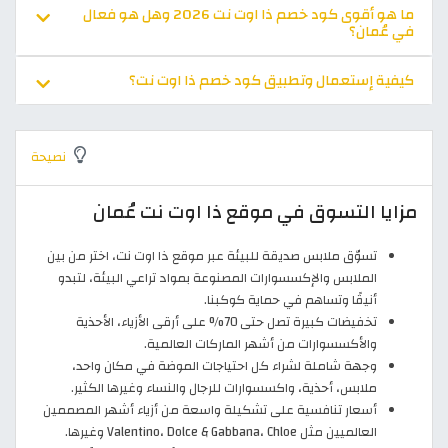
ما هو أقوى كود خصم ذا اوت نت 2026 وهل هو فعال
في عُمان؟
كيفية إستعمال وتطبيق كود خصم ذا اوت نت؟
نصيحة
مزايا التسوق في موقع ذا اوت نت عُمان
تسوّق ملابس صديقة للبيئة عبر موقع ذا اوت نت، اختر من بين
الملابس والإكسسوارات المصنوعة بمواد تراعي البيئة، لتبدو
أنيقًا وتساهم في حماية كوكبنا.
تخفيضات كبيرة تصل حتى 70% على أرقى الأزياء، الأحذية
والأكسسوارات من أشهر الماركات العالمية.
وجهة شاملة لشراء كل احتياجات الموضة في مكان واحد،
ملابس، أحذية، واكسسوارات للرجال والنساء وغيرها الكثير.
أسعار تنافسية على تشكيلة واسعة من أزياء أشهر المصممين
العالميين مثل Valentino، Dolce & Gabbana، Chloe وغيرها.