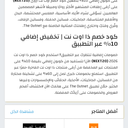
على كوبون إضافي 10% بتفعيل كود خصم اوت نت اروى
(NEXT20)
على أرقى إطلالات المشاهير الأكثر رواجًا ومبيعًا لأشهر المصممين
العالميين. تسوّقي لشراء الأزياء الأساسية، الملابس المحتشمة، البدل
والأطقم المتناسقة، الجاكيتات، فساتين الحفلة، وفساتين الزفاف،
وفّري وقتكِ واختاري إطلالتك المثالية الكاملة مع The Outnet.
كود خصم ذا اوت نت | تخفيض إضافي
10% عبر التطبيق
خصومات إضافية تنتظرك عبر التطبيق!! استخدم كود خصم ذا اوت نت
2026
(NEXT20)
الآن! لتستفيد من كوبون إضافي بقيمة 10% على
المنتجات غير المخفضة من أرقى منتجات ذا اوت نت الفاخرة حصرًا عبر
التطبيق. استمتع بخصومات كبرى تصل إلى 60% على تشكيلة مختارة
من الفساتين، الجاكيتات، الأحذية، الحقائب والإكسسوارات وغيرها
الكثير. حمّل تطبيق The Outnet على هاتفك الآن لاكتشاف أضخم
العروض والخصومات على أزيائك المفضلة.
أفضل المتاجر
مشاهدة الكل