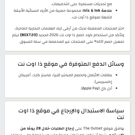
مع تحديثات مستمرة على التخفيضات.
علامة Iris & Ink:
مجموعة حصرية من الأزياء النسائية الأنيقة
التابعة لموقع ذا أوت نت.
اختر المنتجات المفضلة لديك من أرقى ازياء العلامات التجارية الفاخرة،
وتأكد من استخدام كود خصم ذا اوت نت 2026 الجديد
(NEXT20)
ليتم
تفعيل خصم 10% على المنتجات غير المخفضة في سلة التسوق.
وسائل الدفع المتوفرة في موقع ذا اوت نت
بطاقات الائتمان والخصم المباشر (فيزا، ماستر كارد، أمريكان
إكسبريس).
أبل باي (Apple Pay).
سياسة الاستبدال والإرجاع في موقع ذا اوت
نت
يوافق موقع The Outnet على
إرجاع الطلبات خلال 28 يومًا من
الاستلام
. شرط أن تكون المنتجات جديدة وغير مستخدمة وفي عبوتها