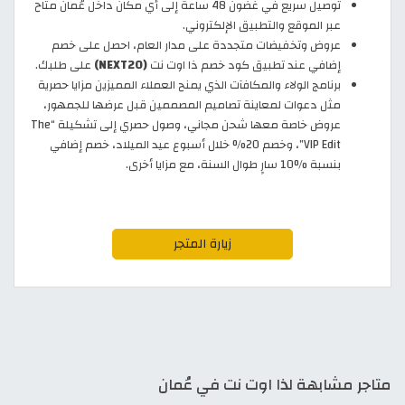
توصيل سريع في غضون 48 ساعة إلى أي مكان داخل عُمان متاح
عبر الموقع والتطبيق الإلكتروني.
عروض وتخفيضات متجددة على مدار العام، احصل على خصم
إضافي عند تطبيق كود خصم ذا اوت نت
(NEXT20)
على طلبك.
برنامج الولاء والمكافآت الذي يمنح العملاء المميزين مزايا حصرية
مثل دعوات لمعاينة تصاميم المصممين قبل عرضها للجمهور،
عروض خاصة معها شحن مجاني، وصول حصري إلى تشكيلة “The
VIP Edit”، وخصم 20% خلال أسبوع عيد الميلاد، خصم إضافي
بنسبة %10 سارٍ طوال السنة، مع مزايا أخرى.
زيارة المتجر
متاجر مشابهة لذا اوت نت في عُمان