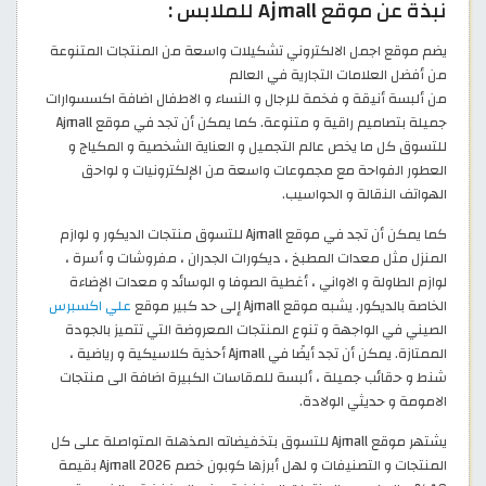
نبذة عن موقع Ajmall للملابس :
يضم موقع اجمل الالكتروني تشكيلات واسعة من المنتجات المتنوعة
من أفضل العلامات التجارية في العالم
من ألبسة أنيقة و فخمة للرجال و النساء و الاطفال اضافة اكسسوارات
جميلة بتصاميم راقية و متنوعة. كما يمكن أن تجد في موقع Ajmall
للتسوق كل ما يخص عالم التجميل و العناية الشخصية و المكياج و
العطور الفواحة مع مجموعات واسعة من الإلكترونيات و لواحق
الهواتف النقالة و الحواسيب.
كما يمكن أن تجد في موقع Ajmall للتسوق منتجات الديكور و لوازم
المنزل مثل معدات المطبخ ، ديكورات الجدران ، مفروشات و أسرة ،
لوازم الطاولة و الاواني ، أغطية الصوفا و الوسائد و معدات الإضاءة
الخاصة بالديكور. يشبه موقع Ajmall إلى حد كبير موقع
علي اكسبرس
الصيني في الواجهة و تنوع المنتجات المعروضة التي تتميز بالجودة
الممتازة. يمكن أن تجد أيضًا في Ajmall أحذية كلاسيكية و رياضية ،
شنط و حقائب جميلة ، ألبسة للمقاسات الكبيرة اضافة الى منتجات
الامومة و حديثي الولادة.
يشتهر موقع Ajmall للتسوق بتخفيضاته المذهلة المتواصلة على كل
المنتجات و التصنيفات و لهل أبرزها كوبون خصم Ajmall 2026 بقيمة