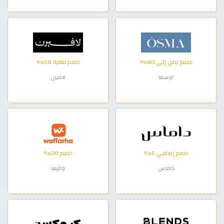
خصم يصل إلى 80%
خصم لغاية 50%
اوسما
لافيرن
خصم إضافي 5%
خصم 20%
داماس
وفرها