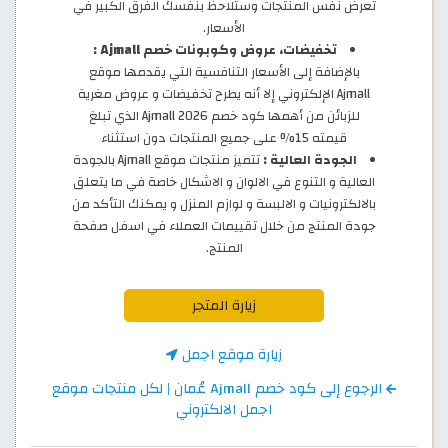
تعرض نفس المنتجات وستلاحظ بنفسك الفرق الكبير في
الأسعار.
تخفيضات، عروض وكوبونات خصم Ajmall :
بالإضافة إلى الأسعار التنافسية التي يقدمها موقع
Ajmall الإلكتروني إلا أنه يطرح تخفيضات و عروض مغرية
للزبائن من أهمها كود خصم Ajmall 2026 الذي تبلغ
قيمته 15% على جميع المنتجات دون استثناء
الجودة العالية :
تتميز منتجات موقع Ajmall بالجودة
العالية و التنوع في الالوان و الاشكال خاصة في ما يتعلق
بالالكترونيات و الالبسة و لوازم المنزل و يمكنك التأكد من
جودة المنتج من خلال تقييمات العملاء في اسفل صفحة
المنتج.
زيارة المتجر
زيارة موقع اجمل
الرجوع إلى كود خصم Ajmall عُمان | لكل منتجات موقع
اجمل الالكتروني