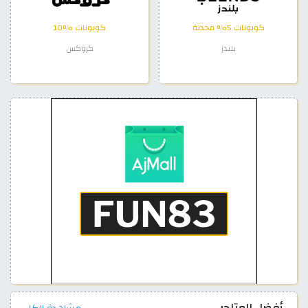
كوبونات 5% محدثة
كوبونات %10
بلندز
كروكس
أفضل المتاجر