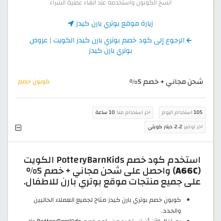
انسخ الكوبون واستخدمه عند انهاء عملية الشراء
زيارة موقع بوتري بارن كيدز
الرجوع إلى كود خصم بوتري بارن كيدز الكويت | عروض
بوتري بارن كيدز
شحن مجاني + خصم 5%
كوبون خصم
105
استخدام اليوم
اخر استخدام منذ
10 ساعة
اخر توفير
2.2 دينار كويتي
استخدم كود خصم PotteryBarnKids الكويت
(
A66C
) واحصل على شحن مجاني + خصم 5%
على جميع منتجات موقع بوتري بارن للاطفال.
كوبون خصم بوتري بارن كيدز متاح لجميع العملاء الحاليين
والجدد.