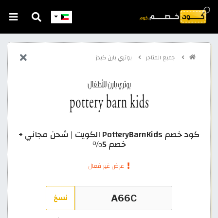
جميع المتاجر
بوتري بارن كيدز
كود خصم PotteryBarnKids الكويت | شحن مجاني +
خصم 5%
عرض غير فعال
نسخ