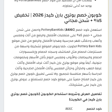
يمكنك الآن أن تستفيد من كود خصم PotteryBarnKids ولا
يوجد حد أدنى لتجاوزه.
كوبون خصم بوتري بارن كيدز 2026 | تخفيض
5% + شحن مجاني
استعمل كود خصم PotteryBarnKids (
A66C
) واحصل على شحن
مجاني + خصم 5% على متطلبات الأطفال والرضع من أثاث وملابس
وألعاب وحقائب ظهر مدرسية وهدايا الأطفال والرضع من خلال موقع
Pottery Barn Kids الكويت، كما ويوفر الموقع تشكيلة واسعة من
مستلزمات الحمام مثل المناشف وسجاد الحمام وإكسسوارات
الحمام والبيجامات والأرواب وملابس النوم بأقل الأسعار وبخصومات
جنونية، أيضاً يوفر موقع بوتري بارن كيدز أثاث غرف الأطفال وأثاث
غرفة اللعب والخزائن وخزائن الملابس وأثاث الأماكن الخارجية وأثاث
الدراسة بأسعار منافسة للجميع. ولا تنسى تطبيق كوبون خصم بوتري
بارن كيدز المتاح حصرياً على موقع كود خصم لتستمتع بـ عروض بوتري
بارن كيدز على مشترياتك.
تفاصيل العرض وشروط استخدام الكوبون (كوبون خصم بوتري
بارن كيدز في الكويت)
كود الخصم
A66C