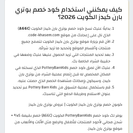
كيف يمكنني استخدام كود خصم بوتري
بارن كيدز الكويت 2026؟
بدايةً عليك نسخ كود خصم بوتري بارن كيدز الكويت (
A66C
)
الذي نال على إعجابك من موقع code-khasem.com.
الآن قم بزيارة موقع بوتري بارن كيدز الكويت لتصفح جميع
منتجات وأقسام الموقع وتحديد ما تريد شرائه.
بعد تحديد المنتجات التي تريد الحصول عليها عليك وضعها في
حقيبة الشراء الخاصة بك.
عليك الآن لصق كود خصم PotteryBarnKids الذي نسخته في
المكان المخصص له قبل إتمام عملية الشراء من بوتري بارن
كيدز، وسيكون بإمكانك مشاهدة الخصم الذي حصلت عليه.
قم باستكمال عملية التسوق من Pottery Barn Kids عبر تحديد
عنوان الاستلام وطريقة الدفع التي تناسبك.
كوبون خصم بوتري بارن كيدز الكويت | عروض بوتري بارن كيدز
يوفر لك كود خصم PotteryBarnKids الكويت (A66C) خصم بقيمة 5% +
شحن مجاني لأجود المنتجات للأطفال والرضع مثل الأثاث والألعاب من
موقع بوتري بارن كيدز.