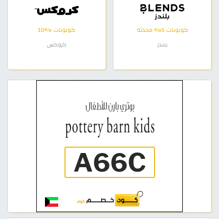
كوبونات 5% محدثة
كوبونات %10
بلندز
كروكس