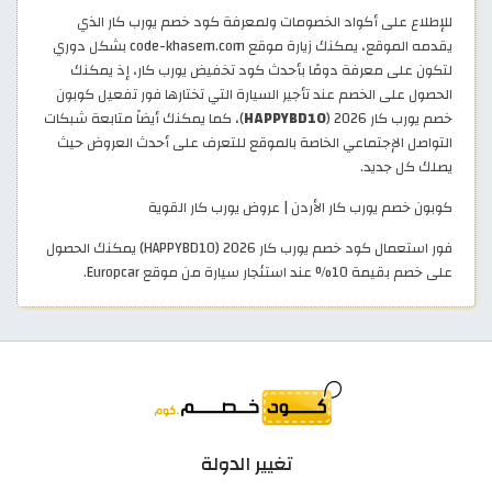
للإطلاع على أكواد الخصومات ولمعرفة كود خصم يورب كار الذي
يقدمه الموقع، يمكنك زيارة موقع code-khasem.com بشكل دوري
لتكون على معرفة دومًا بأحدث كود تخفيض يورب كار، إذ يمكنك
الحصول على الخصم عند تأجير السيارة التي تختارها فور تفعيل كوبون
خصم يورب كار 2026 (
HAPPYBD10
)، كما يمكنك أيضاً متابعة شبكات
التواصل الإجتماعي الخاصة بالموقع للتعرف على أحدث العروض حيث
يصلك كل جديد.
كوبون خصم يورب كار الأردن | عروض يورب كار القوية
فور استعمال كود خصم يورب كار 2026 (HAPPYBD10) يمكنك الحصول
على خصم بقيمة 10% عند استئجار سيارة من موقع Europcar.
تغيير الدولة