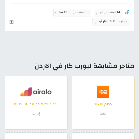
14
استخدام اليوم
اخر استخدام منذ
11 ساعة
اخر توفير
8.2 دينار أردني
متاجر مشابهة ليورب كار في الاردن
خصم 30%
اكواد خصم موثقة 10–15%
تيمو
إيرالو