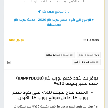
انسخ الكوبون واستخدمه عند انهاء عملية الشراء
زيارة موقع يورب كار
الرجوع إلى كود خصم يورب كار 2026 | خدمة يورب كار
المدهشة
خصم 10%
كوبون خصم
420
استخدام اليوم
اخر استخدام منذ
12 ساعة
اخر توفير
5.1 دينار أردني
يوفر لك كود خصم يورب كار (
HAPPYBD10
)
خصم مميز بقيمة 10%
الخصم متاح بقيمة 10% على كود خصم
يورب كار داخل موقع يورب كار الأردن.
الان يوفر لك كود خصم Europcar خصم بقيمة 10% عند استئجارك