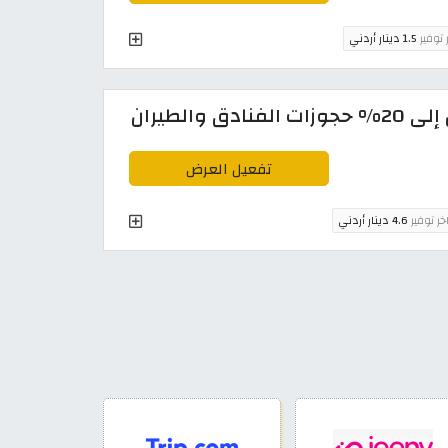
 توفير
1.5 دينار أردني
تفعيل العرض
خر توفير
4.6 دينار أردني