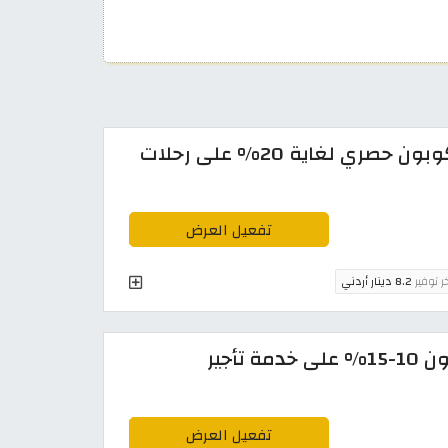
خصم البوكينج 2026 الجديد | كوبون حصري لغاية 20% على رحلات
تفعيل العرض
ر توفير
8.2 دينار أردني
رمز ترويجي بوكينج الاردن: كوبون 10-15% على خدمة تأجير
تفعيل العرض