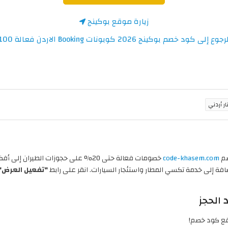
زيارة موقع بوكينج
وع إلى كود خصم بوكينج 2026 كوبونات Booking الاردن فعالة 100%
صم
code-khasem.com
خصومات فعالة حتى 20% على حجوزات الطير
ضافة إلى خدمة تكسي المطار واستئجار السيارات. انقر على رابط
"تفعيل العرض"
الحجز
ع كود خصم!