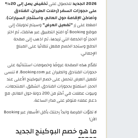
2026 الجديد
للحصول على
تخفيض يصل إلى 20%
على حجوزات السفر (رحلات الطيران، الفنادق
وأماكن الإقامة حول العالم، واستئجار السيارات)
.
اضغط على زر
"تفعيل العرض"
وسيتم تحويلك إلى
موقع Booking أو افتح التطبيق عبر هاتفك، ثم اختر
الحجز أو الخدمة التي تريدها، ثم اذهب إلى صفحة
الدفع وستجد الخصم مفعل تلقائيا على المبلغ
الإجمالي.
تقدّم هذه الصفحة عروضًا وخصومات استثنائية على
حجوزات الفنادق والطيران عبر Booking.com. لا تنسى
تفعيل العرض لتحصل على خصم البوكينج الأعلى عند
الحجز. استمتع بحجوزات الفنادق، الشقق، المنتجعات،
وبيوت عطلات في أكثر من 200 دولة حول العالم، مع
دعم عملاء متوفر على مدار الساعة.
لا تفوّت الفرصة وابدأ رحلتك بأقل الأسعار عبر Booking
الآن!
ما هو خصم البوكينج الجديد