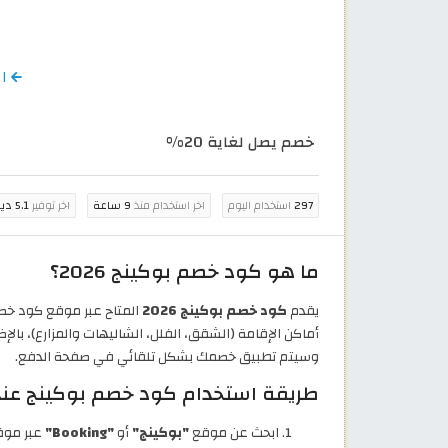
الرج
خصم يصل لغاية 20%
297
استخدام اليوم
اخر استخدام منذ
9 ساعة
اخر توفير
5.1 دينار أردني
ما هو كود خصم بوكينج 2026؟
يقدم
كود خصم بوكينج 2026
المتاح عبر موقع كود خ
أماكن الإقامة (الشقق، الفلل، الشاليهات والمزارع)، بالإ
وسيتم تطبيق خصمك بشكل تلقائي في صفحة الدفع.
طريقة استخدام كود خصم بوكينج عند 
ابحث عن موقع
"بوكينج"
أو
"Booking"
عبر موق