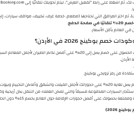
على رابط "تفعيل العرض"، ليتم تحويلك تلقائيًا إلى Booking.com، كما يمكنك الدخول عبر التطبيق.
.
، ثم اختر المرافق التي تحتاجها (مطعم، خدمة غرف، تكييف، مواقف سيارات، إلخ)
ًا في صفحة الدفع
.
في العالم بأقل الأسعار.
بوكينج 2026 في الأردن؟
ل إلى 20% على أفضل تذاكر الطيران لأجمل المعالم السياحية وأماكن الإقامة من خلال موقع Booking.
تفادة من رمز ترويجي بوكينج.
دون الحاجة لتفعيل كود خصم بوكينق استمتع الان بـ خصم يصل لغاية 20% على حجوزاتك لأجمل الفيلات
ستئجار السيارات المدفوعة مسبقاً والتي تمكن العملاء من التنقل بكل أريحية
على أفضل حجوزات الإقامة حول العالم بخصم 15% دون الحاجة لتفعيل كود خصم البوكينق.
نج 2026)