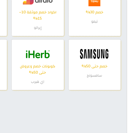
خصم 30%
اكواد خصم موثقة 10–
15%
تيمو
إيرالو
خصم حتى 50%
كوبونات خصم وعروض
حتى 50%
سامسونج
اي هيرب