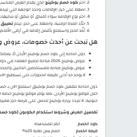
اختر
كود خصم بوكينج
الذي يقدم العرض المناسب لك، ثم اضغط 
اضغط على خيار الإقامات وحدد الوجهة التي تريدها
اختر نوع الإقامة سواء (فندق أو شقق أو شاليهات)
حدّد المدة الزمنية، واضغط على حجز، ليتم
تطبيق خصم 20% تلقائي
أكّد الحجز واستمتع بأفضل إقامة في أرقى الأماكن 
هل تبحث عن أحدث خصومات، عروض وكودات خصم 
دون الحاجة إلى كود خصم بوكينج الأردن (
)، يمكنك الحصول على خصم يص
عروض بوكينج 2026 متاحة لجميع العملاء في دولة الأردن.
عروض بوكينج متاحة للمستخدمين الحاليين والجدد.
لا يوجد حد أدنى لقيمة الحجوزات حتى تستطيع الاس
خلال موقع بوكينج الأردن، كما يوفر موقع بوكينج خدمة ا
جنونية، لا تتردد بزيارة بوكينج لتحصل على فرصة حجز مميزة وممتعة بحصولك 
تفاصيل العرض وشروط استخدام الكوبون (كود خصم بوكي
كود الخصم
انقر للمشاهدة
قيمة الخصم
خصم يصل لغاية 20%