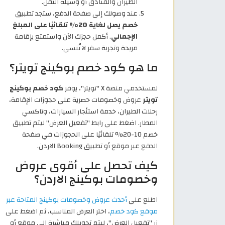
الطيران والفنادق أو وسيلة النقل.
عند وصولك إلى صفحة الدفع، ستجد تطبيق
خصم يصل لغاية 20% تلقائيًا على المبلغ
الإجمالي
. أكمل حجزك الآن واستمتع بإقامة
مريحة وتجربة سفر لا تُنسى.
ما هو كود خصم بوكينج تويتر؟
لمستخدمي منصة X "تويتر"، يوفر
كود خصم بوكينج
تويتر
عروض وخصومات حصرية على حجوزات الإقامة،
رحلات الطيران، خدمة استئجار السيارات، وتاكسي
المطار. اضغط على رابط "تفعيل العرض" ليتم تطبيق
خصم 10-20% تلقائيًا على الحجوزات في صفحة
الدفع عبر موقع أو تطبيق Booking الاردن.
كيف تحصل على أقوى عروض
وخصومات بوكينج الاردن؟
اطلع على
أحدث عروض وخصومات بوكينج المتاحة عبر
موقع كود خصم
، اختر العرض المناسب، ثم اضغط على
زر "تفعيل العرض"، ليتم تحويلك مباشرة إلى موقع أو